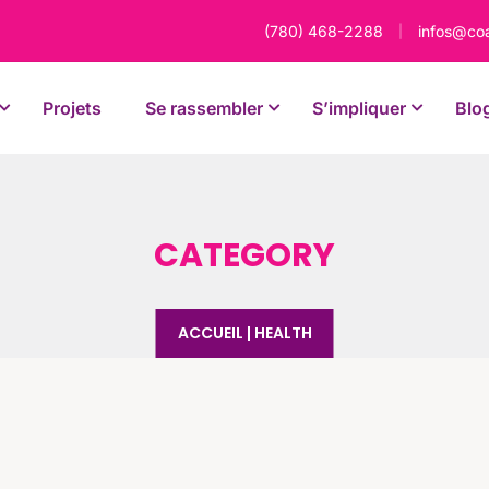
(780) 468-2288
infos@co
|
Projets
Se rassembler
S’impliquer
Blo
CATEGORY
ACCUEIL
|
HEALTH