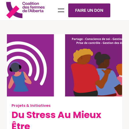
FAIRE UN DON
Projets & Initiatives
Du Stress Au Mieux
Être